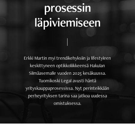
p
r
o
s
e
s
s
i
n
l
ä
p
i
v
i
e
m
i
s
e
e
n
Erkki
Martin
myi
trendikehyksiin
ja
lifestyleen
keskittyneen
optikkoliikkeensä
Hakulan
Silmäasemalle
vuoden
2025
kesäkuussa.
Tuomikoski
Legal
avusti
häntä
yrityskauppaprosessissa.
Nyt
perinteikkään
perheyrityksen
tarina
saa
jatkoa
uudessa
omistuksessa.