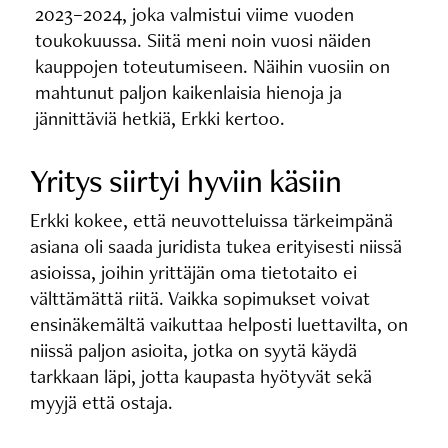
2023–2024, joka valmistui viime vuoden
toukokuussa. Siitä meni noin vuosi näiden
kauppojen toteutumiseen. Näihin vuosiin on
mahtunut paljon kaikenlaisia hienoja ja
jännittäviä hetkiä, Erkki kertoo.
Yritys siirtyi hyviin käsiin
Erkki kokee, että neuvotteluissa tärkeimpänä
asiana oli saada juridista tukea erityisesti niissä
asioissa, joihin yrittäjän oma tietotaito ei
välttämättä riitä. Vaikka sopimukset voivat
ensinäkemältä vaikuttaa helposti luettavilta, on
niissä paljon asioita, jotka on syytä käydä
tarkkaan läpi, jotta kaupasta hyötyvät sekä
myyjä että ostaja.