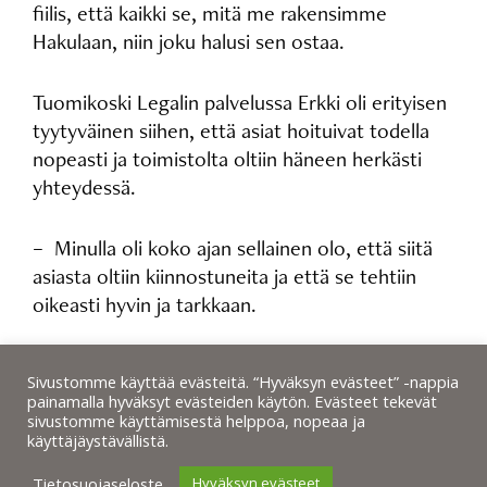
fiilis, että kaikki se, mitä me rakensimme
Hakulaan, niin joku halusi sen ostaa.
Tuomikoski Legalin palvelussa Erkki oli erityisen
tyytyväinen siihen, että asiat hoituivat todella
nopeasti ja toimistolta oltiin häneen herkästi
yhteydessä.
– Minulla oli koko ajan sellainen olo, että siitä
asiasta oltiin kiinnostuneita ja että se tehtiin
oikeasti hyvin ja tarkkaan.
Sivustomme käyttää evästeitä. “Hyväksyn evästeet” -nappia
painamalla hyväksyt evästeiden käytön. Evästeet tekevät
sivustomme käyttämisestä helppoa, nopeaa ja
käyttäjäystävällistä.
Tietosuojaseloste
Hyväksyn evästeet