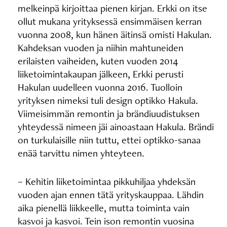
melkeinpä kirjoittaa pienen kirjan. Erkki on itse
ollut mukana yrityksessä ensimmäisen kerran
vuonna 2008, kun hänen äitinsä omisti Hakulan.
Kahdeksan vuoden ja niihin mahtuneiden
erilaisten vaiheiden, kuten vuoden 2014
liiketoimintakaupan jälkeen, Erkki perusti
Hakulan uudelleen vuonna 2016. Tuolloin
yrityksen nimeksi tuli design optikko Hakula.
Viimeisimmän remontin ja brändiuudistuksen
yhteydessä nimeen jäi ainoastaan Hakula. Brändi
on turkulaisille niin tuttu, ettei optikko-sanaa
enää tarvittu nimen yhteyteen.
– Kehitin liiketoimintaa pikkuhiljaa yhdeksän
vuoden ajan ennen tätä yrityskauppaa. Lähdin
aika pienellä liikkeelle, mutta toiminta vain
kasvoi ja kasvoi. Tein ison remontin vuosina