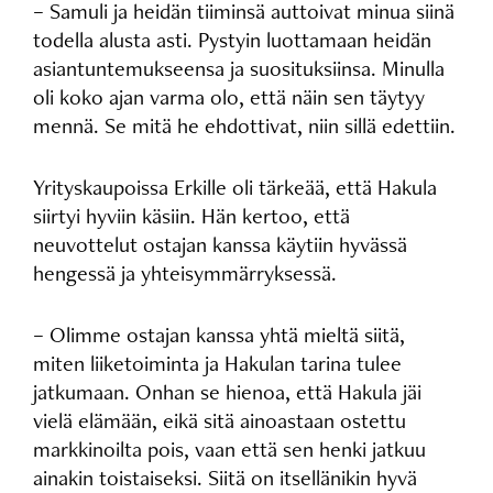
– Samuli ja heidän tiiminsä auttoivat minua siinä
todella alusta asti. Pystyin luottamaan heidän
asiantuntemukseensa ja suosituksiinsa. Minulla
oli koko ajan varma olo, että näin sen täytyy
mennä. Se mitä he ehdottivat, niin sillä edettiin.
Yrityskaupoissa Erkille oli tärkeää, että Hakula
siirtyi hyviin käsiin. Hän kertoo, että
neuvottelut ostajan kanssa käytiin hyvässä
hengessä ja yhteisymmärryksessä.
– Olimme ostajan kanssa yhtä mieltä siitä,
miten liiketoiminta ja Hakulan tarina tulee
jatkumaan. Onhan se hienoa, että Hakula jäi
vielä elämään, eikä sitä ainoastaan ostettu
markkinoilta pois, vaan että sen henki jatkuu
ainakin toistaiseksi. Siitä on itsellänikin hyvä