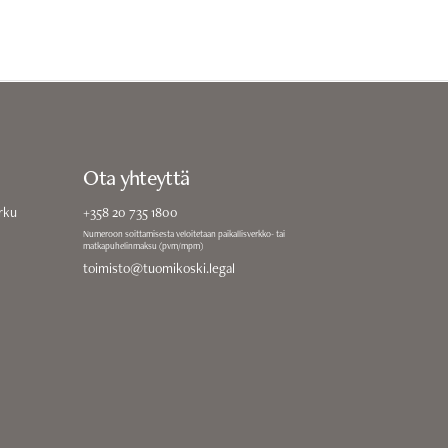
Ota yhteyttä
rku
+358 20 735 1800
Numeroon soittamisesta veloitetaan paikallisverkko- tai
matkapuhelinmaksu (pvm/mpm)
toimisto@tuomikoski.legal