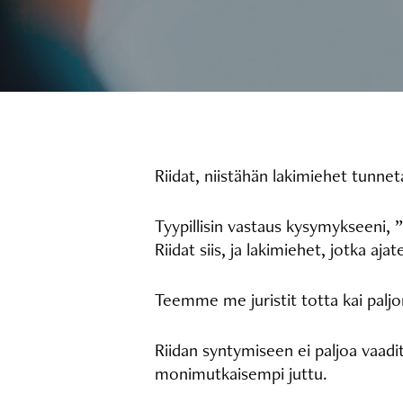
Riidat, niistähän lakimiehet tunne
Tyypillisin vastaus kysymykseeni, ”
Riidat siis, ja lakimiehet, jotka ajat
Teemme me juristit totta kai paljo
Riidan syntymiseen ei paljoa vaadita
monimutkaisempi juttu.