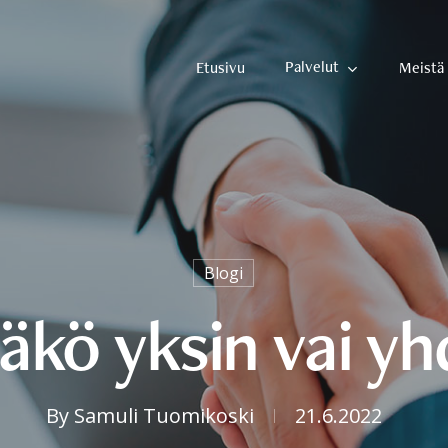
Palvelut
Etusivu
Meistä
Blogi
läkö yksin vai y
By
Samuli Tuomikoski
21.6.2022