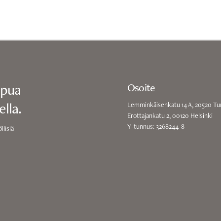
apua
Osoite
lla.
Lemminkäisenkatu 14 A, 20520 Tu
Erottajankatu 2, 00120 Helsinki
Y-tunnus: 3268244-8
llisiä