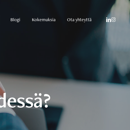
linkedin
instagram
Blogi
Kokemuksia
Ota yhteyttä
hdessä?