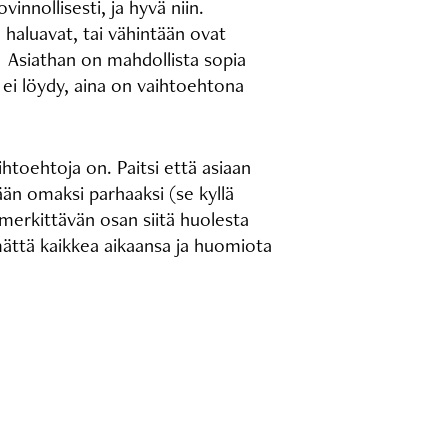
innollisesti, ja hyvä niin.
e haluavat, tai vähintään ovat
ä. Asiathan on mahdollista sopia
oa ei löydy, aina on vaihtoehtona
ihtoehtoja on. Paitsi että asiaan
ään omaksi parhaaksi (se kyllä
 merkittävän osan siitä huolesta
mättä kaikkea aikaansa ja huomiota