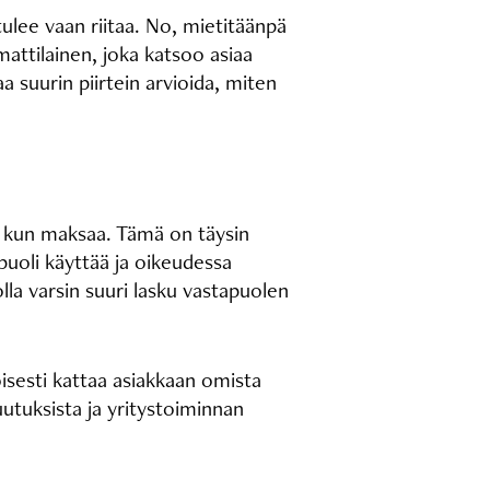
tulee vaan riitaa. No, mietitäänpä
attilainen, joka katsoo asiaa
a suurin piirtein arvioida, miten
n kun maksaa. Tämä on täysin
apuoli käyttää ja oikeudessa
la varsin suuri lasku vastapuolen
isesti kattaa asiakkaan omista
utuksista ja yritystoiminnan