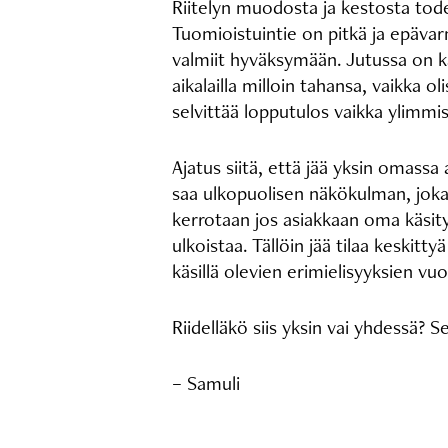
Riitelyn muodosta ja kestosta todet
Tuomioistuintie on pitkä ja epävarm
valmiit hyväksymään. Jutussa on ka
aikalailla milloin tahansa, vaikka ol
selvittää lopputulos vaikka ylimmi
Ajatus siitä, että jää yksin omassa
saa ulkopuolisen näkökulman, joka 
kerrotaan jos asiakkaan oma käsitys
ulkoistaa. Tällöin jää tilaa keski
käsillä olevien erimielisyyksien vu
Riidelläkö siis yksin vai yhdessä? S
– Samuli