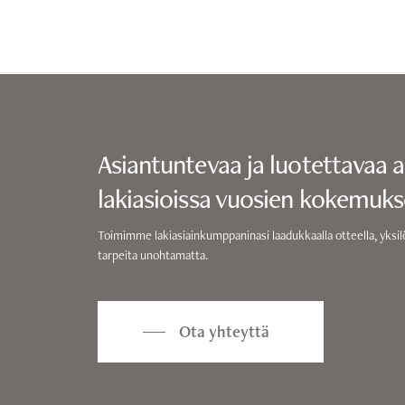
Asiantuntevaa ja luotettavaa 
lakiasioissa vuosien kokemukse
Toimimme lakiasiainkumppaninasi laadukkaalla otteella, yksilö
tarpeita unohtamatta.
Ota yhteyttä