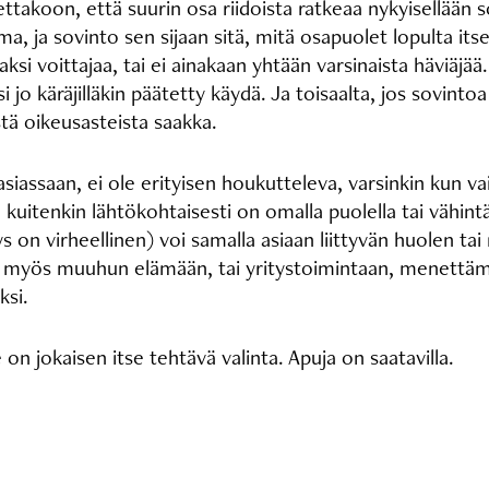
takoon, että suurin osa riidoista ratkeaa nykyisellään sov
a, ja sovinto sen sijaan sitä, mitä osapuolet lopulta its
ksi voittajaa, tai ei ainakaan yhtään varsinaista häviäjä
isi jo käräjilläkin päätetty käydä. Ja toisaalta, jos sovint
stä oikeusasteista saakka.
 asiassaan, ei ole erityisen houkutteleva, varsinkin kun va
kuitenkin lähtökohtaisesti on omalla puolella tai vähint
 on virheellinen) voi samalla asiaan liittyvän huolen tai
ttyä myös muuhun elämään, tai yritystoimintaan, menettä
oksi.
e on jokaisen itse tehtävä valinta. Apuja on saatavilla.