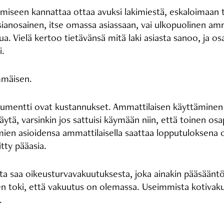
ttämiseen kannattaa ottaa avuksi lakimiestä, eskaloimaan 
ianosainen, itse omassa asiassaan, vai ulkopuolinen amm
. Vielä kertoo tietävänsä mitä laki asiasta sanoo, ja osa
i.
kimmäisen.
argumentti ovat kustannukset. Ammattilaisen käyttämine
käytä, varsinkin jos sattuisi käymään niin, että toinen os
en asioidensa ammattilaisella saattaa lopputuloksena ol
vitty pääasia.
sta saa oikeusturvavakuutuksesta, joka ainakin pääsääntö
en toki, että vakuutus on olemassa. Useimmista kotivaku
y.