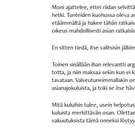
Moni ajattelee, ettei riidan selvi
hetki. Tunteiden kuohussa oleva as
etäämmältä ja hakee tähän ratkaisua
oikeus mahdollisesti asian ratkaisis
En sitten tiedä, itse valitsisin jäl
Toinen sinällään ihan relevantti 
totta, ja niin maksaa sekin kun ei 
tavataan. Valveutuneimmallakin omi
asianajokuluista, ja toki se itse hä
Mitä kuluihin tulee, usein helpotu
kuluista merkittävän osan. Oletta
vakuutuksista tämä onneksi löyty