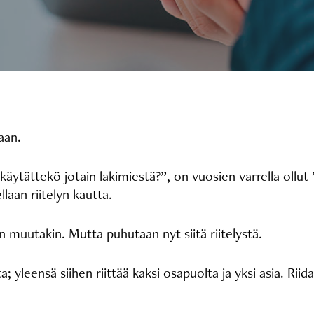
taan.
käytättekö jotain lakimiestä?”, on vuosien varrella ollut 
ellaan riitelyn kautta.
n muutakin. Mutta puhutaan nyt siitä riitelystä.
; yleensä siihen riittää kaksi osapuolta ja yksi asia. Rii