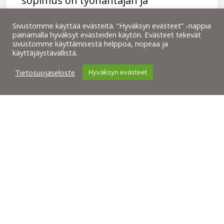
sopimus on työnantajan ja
työntekijän yhteinen ratkaisu
työsuhteen päättymisestä. Tällainen…
Sivustomme käyttää evästeitä. “Hyväksyn evästeet” -nappia
painamalla hyväksyt evästeiden käytön. Evästeet tekevät
sivustomme käyttämisestä helppoa, nopeaa ja
käyttäjäystävällistä.
Kristina Long
11.6.2025
Tietosuojaseloste
Hyväksyn evästeet
1
2
3
Next