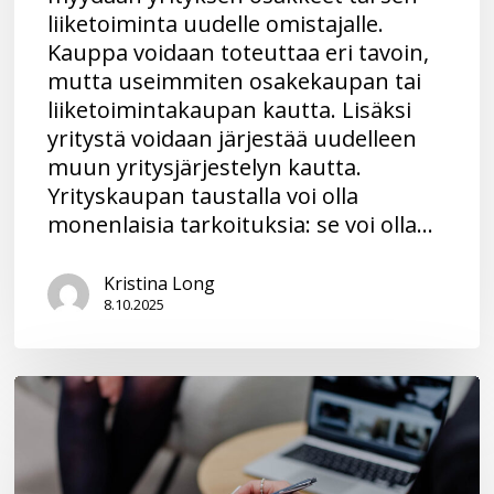
liiketoiminta uudelle omistajalle.
Kauppa voidaan toteuttaa eri tavoin,
mutta useimmiten osakekaupan tai
liiketoimintakaupan kautta. Lisäksi
yritystä voidaan järjestää uudelleen
muun yritysjärjestelyn kautta.
Yrityskaupan taustalla voi olla
monenlaisia tarkoituksia: se voi olla…
Kristina Long
8.10.2025
Yt-
laki
muuttui
–