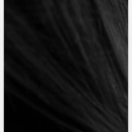
DD?
–
Due
Diligence
-
tarkastus
yrityskaupoissa