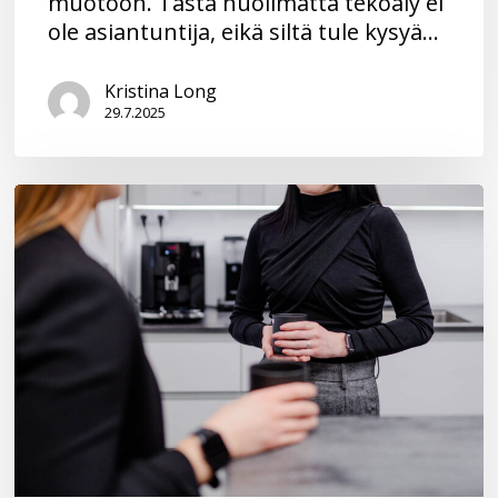
muotoon. Tästä huolimatta tekoäly ei
ole asiantuntija, eikä siltä tule kysyä…
Kristina Long
29.7.2025
Sopimuksella
eteenpäin
–
Työsuhteen
päättäminen
vaihtoehtoisella
tavalla