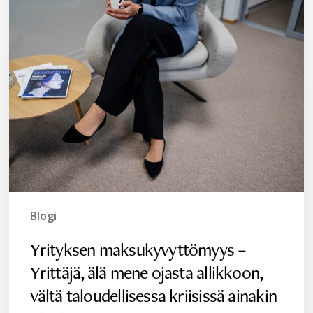
Yrityksen
maksukyvyttömyys
–
Yrittäjä,
älä
mene
ojasta
allikkoon,
vältä
taloudellisessa
kriisissä
ainakin
Blogi
nämä!
Yrityksen maksukyvyttömyys –
Yrittäjä, älä mene ojasta allikkoon,
vältä taloudellisessa kriisissä ainakin