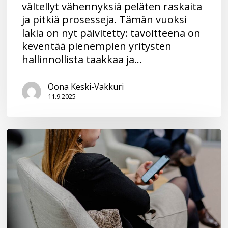
vältellyt vähennyksiä peläten raskaita
ja pitkiä prosesseja. Tämän vuoksi
lakia on nyt päivitetty: tavoitteena on
keventää pienempien yritysten
hallinnollista taakkaa ja…
Oona Keski-Vakkuri
11.9.2025
Tekoäly
–
älykäs
avustaja
vai
harhaanjohtava
asiantuntija?