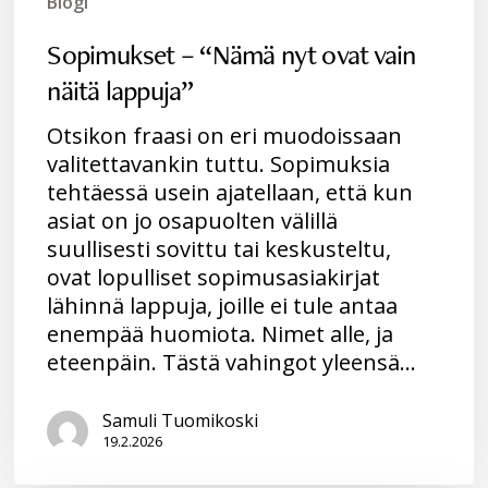
Blogi
Sopimukset – “Nämä nyt ovat vain
näitä lappuja”
Otsikon fraasi on eri muodoissaan
valitettavankin tuttu. Sopimuksia
tehtäessä usein ajatellaan, että kun
asiat on jo osapuolten välillä
suullisesti sovittu tai keskusteltu,
ovat lopulliset sopimusasiakirjat
lähinnä lappuja, joille ei tule antaa
enempää huomiota. Nimet alle, ja
eteenpäin. Tästä vahingot yleensä…
Samuli Tuomikoski
19.2.2026