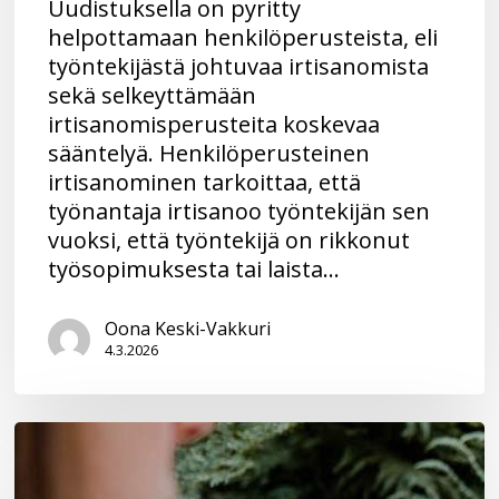
Uudistuksella on pyritty
helpottamaan henkilöperusteista, eli
työntekijästä johtuvaa irtisanomista
sekä selkeyttämään
irtisanomisperusteita koskevaa
sääntelyä. Henkilöperusteinen
irtisanominen tarkoittaa, että
työnantaja irtisanoo työntekijän sen
vuoksi, että työntekijä on rikkonut
työsopimuksesta tai laista…
Oona Keski-Vakkuri
4.3.2026
Sopimukset
–
“Nämä