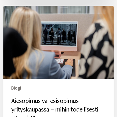
Aiesopimus
vai
esisopimus
yrityskaupassa
–
mihin
todellisesti
sitoudut?
Blogi
Aiesopimus vai esisopimus
yrityskaupassa – mihin todellisesti