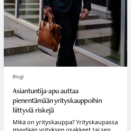
auttaa
pienentämään
yrityskauppoihin
liittyviä
riskejä
Blogi
Asiantuntija-apu auttaa
pienentämään yrityskauppoihin
liittyviä riskejä
Mikä on yrityskauppa? Yrityskaupassa
myydään yrityksen osakkeet tai sen