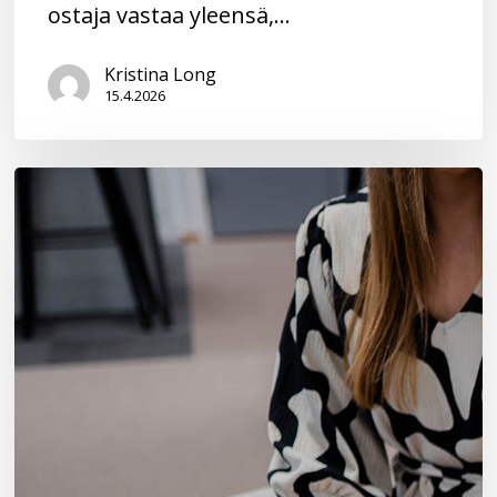
ostaja vastaa yleensä,…
Kristina Long
15.4.2026
Työsopimuslaki
muuttui
1.1.2026
–
näin
irtisanomiskynnystä
madallettiin