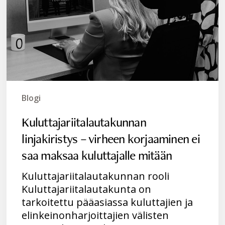
ei
saa
maksaa
kuluttajalle
mitään
Blogi
Kuluttajariitalautakunnan
linjakiristys – virheen korjaaminen ei
saa maksaa kuluttajalle mitään
Kuluttajariitalautakunnan rooli
Kuluttajariitalautakunta on
tarkoitettu pääasiassa kuluttajien ja
elinkeinonharjoittajien välisten