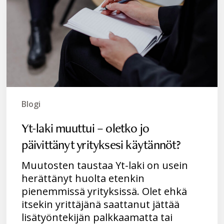
oletko
jo
päivittänyt
yrityksesi
käytännöt?
Blogi
Yt-laki muuttui – oletko jo
päivittänyt yrityksesi käytännöt?
Muutosten taustaa Yt-laki on usein
herättänyt huolta etenkin
pienemmissä yrityksissä. Olet ehkä
itsekin yrittäjänä saattanut jättää
lisätyöntekijän palkkaamatta tai