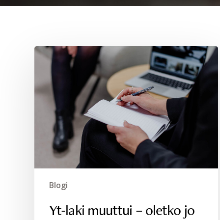
Yt-
laki
muuttui
–
oletko
jo
päivittänyt
yrityksesi
käytännöt?
Blogi
Yt-laki muuttui – oletko jo