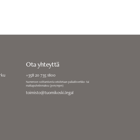
Ota yhteyttä
rku
+358 20 735 1800
Numeroon soittamisesta veloitetaan paikallisverkko- tai
matkapuhelinmaksu (pvm/mpm)
toimisto@tuomikoski.legal