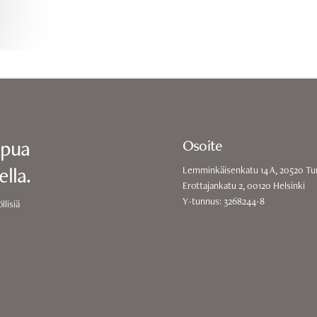
apua
Osoite
lla.
Lemminkäisenkatu 14 A, 20520 Tu
Erottajankatu 2, 00120 Helsinki
Y-tunnus: 3268244-8
llisiä