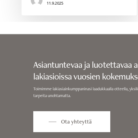
11.9.2025
Asiantuntevaa ja luotettavaa 
lakiasioissa vuosien kokemukse
Toimimme lakiasiainkumppaninasi laadukkaalla otteella, yksilö
tarpeita unohtamatta.
Ota yhteyttä