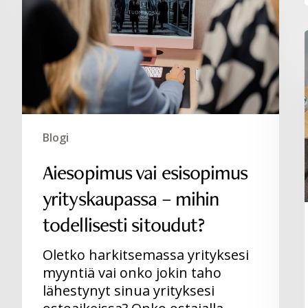
yrityskaupassa
–
mihin
todellisesti
sitoudut?
Blogi
Aiesopimus vai esisopimus
yrityskaupassa – mihin
todellisesti sitoudut?
Oletko harkitsemassa yrityksesi
myyntiä vai onko jokin taho
lähestynyt sinua yrityksesi