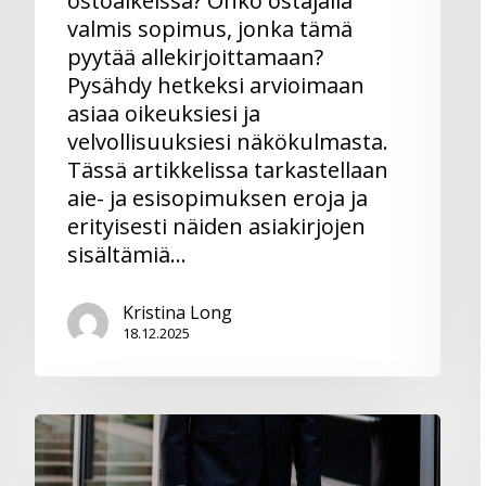
ostoaikeissa? Onko ostajalla
valmis sopimus, jonka tämä
pyytää allekirjoittamaan?
Pysähdy hetkeksi arvioimaan
asiaa oikeuksiesi ja
velvollisuuksiesi näkökulmasta.
Tässä artikkelissa tarkastellaan
aie- ja esisopimuksen eroja ja
erityisesti näiden asiakirjojen
sisältämiä…
Kristina Long
18.12.2025
Asiantuntija-
apu
auttaa