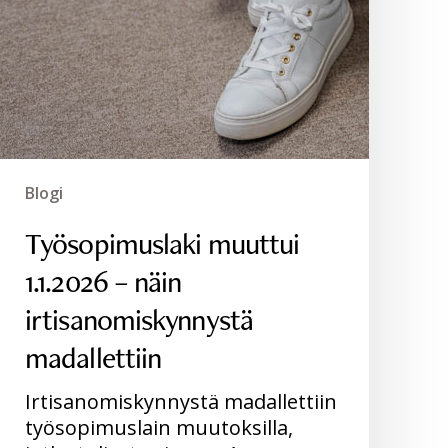
Blogi
Työsopimuslaki muuttui
1.1.2026 – näin
irtisanomiskynnystä
madallettiin
Irtisanomiskynnystä madallettiin
työsopimuslain muutoksilla,