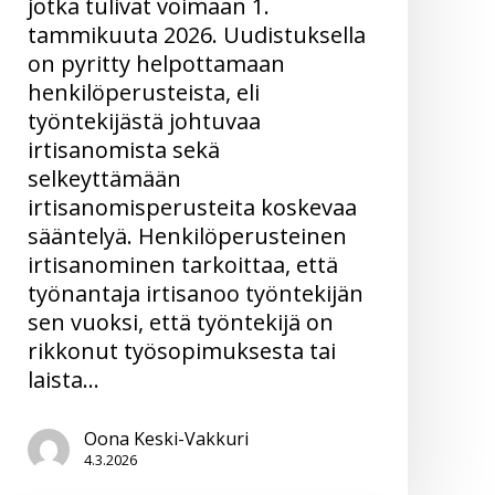
jotka tulivat voimaan 1.
tammikuuta 2026. Uudistuksella
on pyritty helpottamaan
henkilöperusteista, eli
työntekijästä johtuvaa
irtisanomista sekä
selkeyttämään
irtisanomisperusteita koskevaa
sääntelyä. Henkilöperusteinen
irtisanominen tarkoittaa, että
työnantaja irtisanoo työntekijän
sen vuoksi, että työntekijä on
rikkonut työsopimuksesta tai
laista…
Oona Keski-Vakkuri
4.3.2026