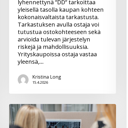
lyhennettynä ”DD” tarkoittaa
yleisellä tasolla kaupan kohteen
kokonaisvaltaista tarkastusta.
Tarkastuksen avulla ostaja voi
tutustua ostokohteeseen sekä
arvioida tulevan järjestelyn
riskejä ja mahdollisuuksia.
Yrityskaupoissa ostaja vastaa
yleensä,…
Kristina Long
15.4.2026
Aiesopimus
vai
esisopimus