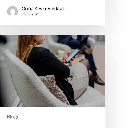
Oona Keski-Vakkuri
24.11.2025
Tekoäly
–
älykäs
avustaja
vai
harhaanjohtava
asiantuntija?
Blogi