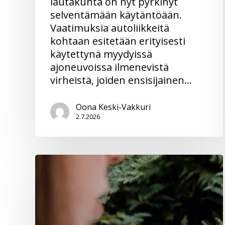
lautakunta on nyt pyrkinyt
selventämään käytäntöään.
Vaatimuksia autoliikkeitä
kohtaan esitetään erityisesti
käytettynä myydyissä
ajoneuvoissa ilmenevistä
virheistä, joiden ensisijainen…
Oona Keski-Vakkuri
2.7.2026
Sopimukset
–
“Nämä
nyt
ovat