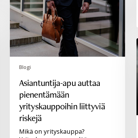
pienentämään
yrityskauppoihin
liittyviä
riskejä
Blogi
Asiantuntija-apu auttaa
pienentämään
yrityskauppoihin liittyviä
riskejä
Mikä on yrityskauppa?