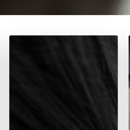
Mikä
DD?
–
Due
Diligence
-
tarkastus
yrityskaupoissa