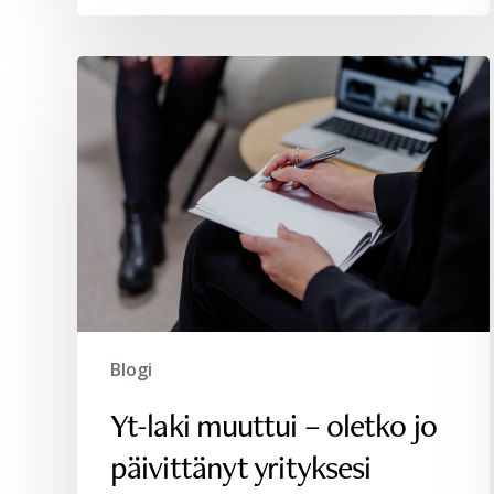
Yt-
laki
muuttui
–
oletko
jo
päivittänyt
yrityksesi
käytännöt?
Blogi
Yt-laki muuttui – oletko jo
päivittänyt yrityksesi