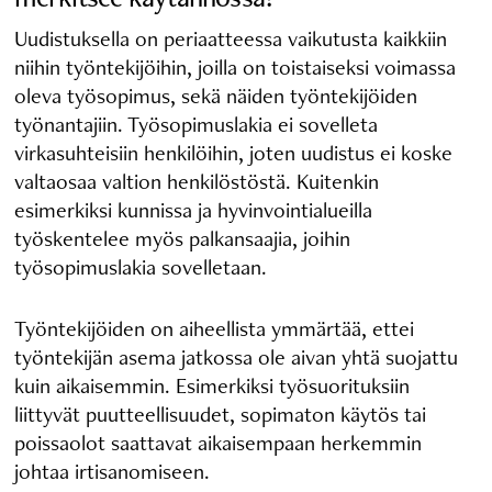
Uudistuksella on periaatteessa vaikutusta kaikkiin
niihin työntekijöihin, joilla on toistaiseksi voimassa
oleva työsopimus, sekä näiden työntekijöiden
työnantajiin. Työsopimuslakia ei sovelleta
virkasuhteisiin henkilöihin, joten uudistus ei koske
valtaosaa valtion henkilöstöstä. Kuitenkin
esimerkiksi kunnissa ja hyvinvointialueilla
työskentelee myös palkansaajia, joihin
työsopimuslakia sovelletaan.
Työntekijöiden on aiheellista ymmärtää, ettei
työntekijän asema jatkossa ole aivan yhtä suojattu
kuin aikaisemmin. Esimerkiksi työsuorituksiin
liittyvät puutteellisuudet, sopimaton käytös tai
poissaolot saattavat aikaisempaan herkemmin
johtaa irtisanomiseen.