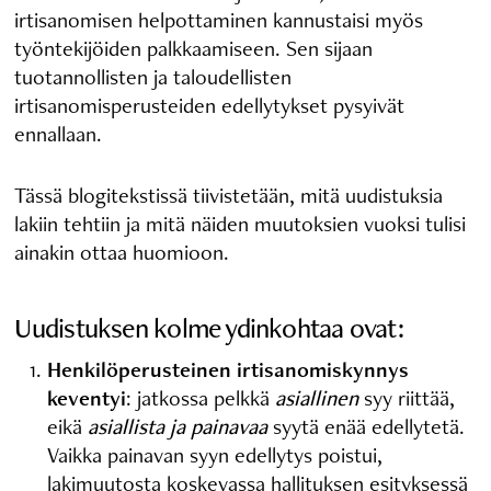
irtisanomisen helpottaminen kannustaisi myös
työntekijöiden palkkaamiseen. Sen sijaan
tuotannollisten ja taloudellisten
irtisanomisperusteiden edellytykset pysyivät
ennallaan.
Tässä blogitekstissä tiivistetään, mitä uudistuksia
lakiin tehtiin ja mitä näiden muutoksien vuoksi tulisi
ainakin ottaa huomioon.
Uudistuksen kolme ydinkohtaa ovat:
Henkilöperusteinen irtisanomiskynnys
keventyi
: jatkossa pelkkä
asiallinen
syy riittää,
eikä
asiallista ja painavaa
syytä enää edellytetä.
Vaikka painavan syyn edellytys poistui,
lakimuutosta koskevassa hallituksen esityksessä