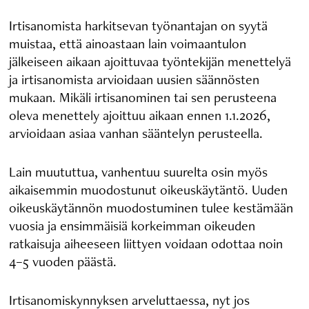
Irtisanomista harkitsevan työnantajan on syytä
muistaa, että ainoastaan lain voimaantulon
jälkeiseen aikaan ajoittuvaa työntekijän menettelyä
ja irtisanomista arvioidaan uusien säännösten
mukaan. Mikäli irtisanominen tai sen perusteena
oleva menettely ajoittuu aikaan ennen 1.1.2026,
arvioidaan asiaa vanhan sääntelyn perusteella.
Lain muututtua, vanhentuu suurelta osin myös
aikaisemmin muodostunut oikeuskäytäntö. Uuden
oikeuskäytännön muodostuminen tulee kestämään
vuosia ja ensimmäisiä korkeimman oikeuden
ratkaisuja aiheeseen liittyen voidaan odottaa noin
4–5 vuoden päästä.
Irtisanomiskynnyksen arveluttaessa, nyt jos