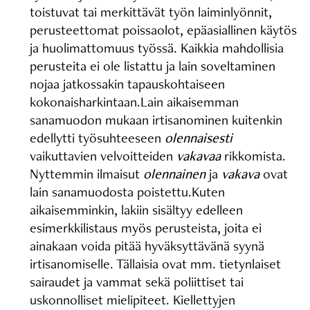
toistuvat tai merkittävät työn laiminlyönnit,
perusteettomat poissaolot, epäasiallinen käytös
ja huolimattomuus työssä. Kaikkia mahdollisia
perusteita ei ole listattu ja lain soveltaminen
nojaa jatkossakin tapauskohtaiseen
kokonaisharkintaan.Lain aikaisemman
sanamuodon mukaan irtisanominen kuitenkin
edellytti työsuhteeseen
olennaisesti
vaikuttavien velvoitteiden
vakavaa
rikkomista.
Nyttemmin ilmaisut
olennainen
ja
vakava
ovat
lain sanamuodosta poistettu.Kuten
aikaisemminkin, lakiin sisältyy edelleen
esimerkkilistaus myös perusteista, joita ei
ainakaan voida pitää hyväksyttävänä syynä
irtisanomiselle. Tällaisia ovat mm. tietynlaiset
sairaudet ja vammat sekä poliittiset tai
uskonnolliset mielipiteet. Kiellettyjen