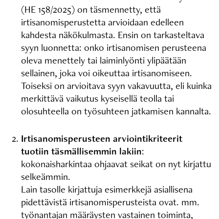
(HE 158/2025) on täsmennetty, että
irtisanomisperustetta arvioidaan edelleen
kahdesta näkökulmasta. Ensin on tarkasteltava
syyn luonnetta: onko irtisanomisen perusteena
oleva menettely tai laiminlyönti ylipäätään
sellainen, joka voi oikeuttaa irtisanomiseen.
Toiseksi on arvioitava syyn vakavuutta, eli kuinka
merkittävä vaikutus kyseisellä teolla tai
olosuhteella on työsuhteen jatkamisen kannalta.
Irtisanomisperusteen arviointikriteerit
tuotiin täsmällisemmin lakiin
:
kokonaisharkintaa ohjaavat seikat on nyt kirjattu
selkeämmin.
Lain tasolle kirjattuja esimerkkejä asiallisena
pidettävistä irtisanomisperusteista ovat. mm.
työnantajan määräysten vastainen toiminta,