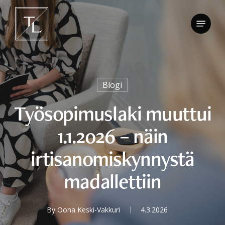
Skip
to
Menu
Close
main
Men
content
Blogi
Työsopimuslaki muuttui
1.1.2026 – näin
irtisanomiskynnystä
madallettiin
By
Oona Keski-Vakkuri
4.3.2026