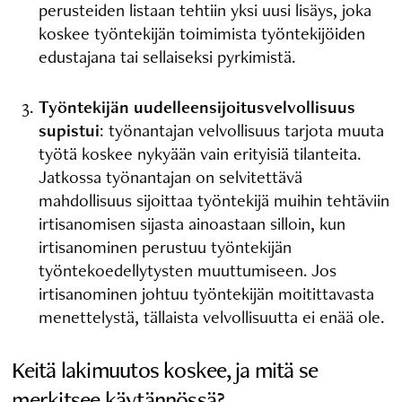
perusteiden listaan tehtiin yksi uusi lisäys, joka
koskee työntekijän toimimista työntekijöiden
edustajana tai sellaiseksi pyrkimistä.
Työntekijän uudelleensijoitusvelvollisuus
supistui
: työnantajan velvollisuus tarjota muuta
työtä koskee nykyään vain erityisiä tilanteita.
Jatkossa työnantajan on selvitettävä
mahdollisuus sijoittaa työntekijä muihin tehtäviin
irtisanomisen sijasta ainoastaan silloin, kun
irtisanominen perustuu työntekijän
työntekoedellytysten muuttumiseen. Jos
irtisanominen johtuu työntekijän moitittavasta
menettelystä, tällaista velvollisuutta ei enää ole.
Keitä lakimuutos koskee, ja mitä se
merkitsee käytännössä?