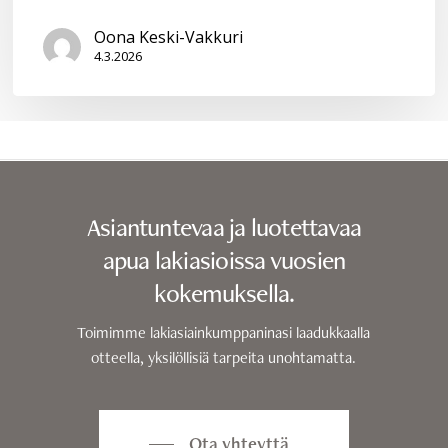
Oona Keski-Vakkuri
4.3.2026
Asiantuntevaa ja luotettavaa
apua lakiasioissa vuosien
kokemuksella.
Toimimme lakiasiainkumppaninasi laadukkaalla
otteella, yksilöllisiä tarpeita unohtamatta.
Ota yhteyttä