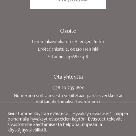
Osoite
Lemminkäisenkatu 14 A, 20520 Turku
Erottajankatu 2, 00120 Helsinki
Y-tunnus: 3268244-8
Ota yhteyttä
+358 20 735 1800
Numeroon soittamisesta veloitetaan paikallisverkko- tai
matkapuhelinmaksu (pvm/mpm)
toimisto@tuomikoski.legal
Sivustomme käyttää evästeitä. “Hyväksyn evästeet” -nappia
painamalla hyväksyt evästeiden käytön. Evästeet tekevät
sivustomme käyttämisestä helppoa, nopeaa ja
käyttäjäystävällistä.