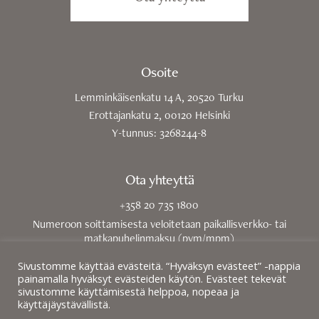
Osoite
Lemminkäisenkatu 14 A, 20520 Turku
Erottajankatu 2, 00120 Helsinki
Y-tunnus: 3268244-8
Ota yhteyttä
+358 20 735 1800
Numeroon soittamisesta veloitetaan paikallisverkko- tai
matkapuhelinmaksu (pvm/mpm)
toimisto@tuomikoski.legal
Sivustomme käyttää evästeitä. “Hyväksyn evästeet” -nappia
painamalla hyväksyt evästeiden käytön. Evästeet tekevät
sivustomme käyttämisestä helppoa, nopeaa ja
käyttäjäystävällistä.