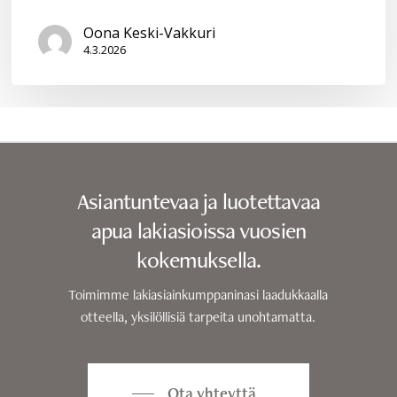
Oona Keski-Vakkuri
4.3.2026
Asiantuntevaa ja luotettavaa
apua lakiasioissa vuosien
kokemuksella.
Toimimme lakiasiainkumppaninasi laadukkaalla
otteella, yksilöllisiä tarpeita unohtamatta.
Ota yhteyttä