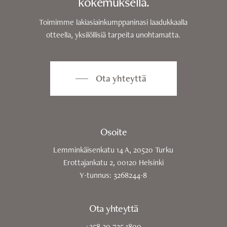
kokemuksella.
Toimimme lakiasiainkumppaninasi laadukkaalla
otteella, yksilöllisiä tarpeita unohtamatta.
Ota yhteyttä
Osoite
Lemminkäisenkatu 14 A, 20520 Turku
Erottajankatu 2, 00120 Helsinki
Y-tunnus: 3268244-8
Ota yhteyttä
+358 20 735 1800