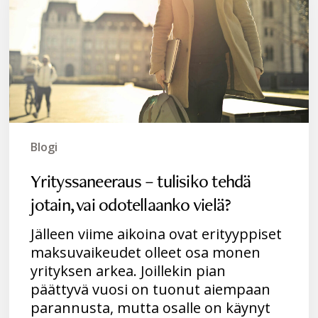
jotain,
vai
odotellaanko
vielä?
Blogi
Yrityssaneeraus – tulisiko tehdä
jotain, vai odotellaanko vielä?
Jälleen viime aikoina ovat erityyppiset
maksuvaikeudet olleet osa monen
yrityksen arkea. Joillekin pian
päättyvä vuosi on tuonut aiempaan
parannusta, mutta osalle on käynyt