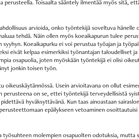
a perusteella. Toisaalta sääntely ilmentää myös sitä, et
dollisuus arvioida, onko työntekijä soveltuva hänelle o
jä haluaa tehdä. Näin ollen myös koeaikapurun tulee pe
en syyhyn. Koeaikapurku ei voi perustua työajan ja työpa
ksi eivät kelpaa esimerkiksi työnantajan taloudelliset ja
ia osapuolia, joten myöskään työntekijä ei olisi oike
tänyt jonkin toisen työn.
u oikeuskäytännössä. Usein arvioitavana on ollut esimer
un perusteena on se, ettei työntekijä terveydellisistä syi
 pidettävä hyväksyttävänä. Kun taas ainoastaan sairaslom
 perusteettomaan epäilykseen vetoaminen osoittautuisi t
a työsuhteen molempien osapuolten odotuksia, mutta s