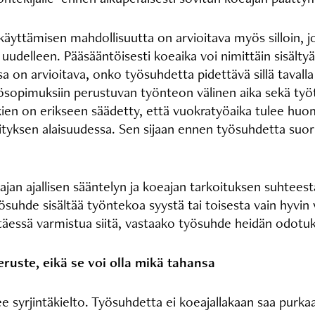
 käyttämisen mahdollisuutta on arvioitava myös silloin, 
 uudelleen. Pääsääntöisesti koeaika voi nimittäin sisäl
a on arvioitava, onko työsuhdetta pidettävä sillä tavalla 
i työsopimuksiin perustuvan työnteon välinen aika sekä ty
kien on erikseen säädetty, että vuokratyöaika tulee huo
ityksen alaisuudessa. Sen sijaan ennen työsuhdetta suori
an ajallisen sääntelyn ja koeajan tarkoituksen suhteesta t
yösuhde sisältää työntekoa syystä tai toisesta vain hyvin
täessä varmistua siitä, vastaako työsuhde heidän odotuk
uste, eikä se voi olla mikä tahansa
 syrjintäkielto. Työsuhdetta ei koeajallakaan saa purkaa 