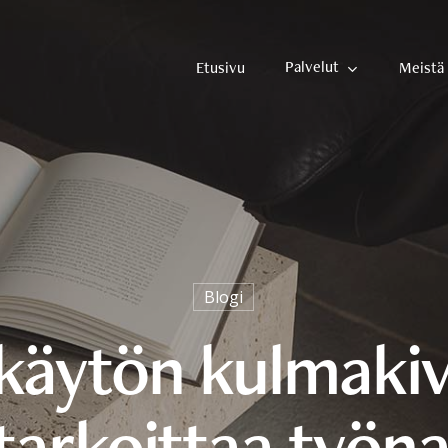
Palvelut
Etusivu
Meistä
Blogi
käytön kulmakiv
tarkoittaa työna