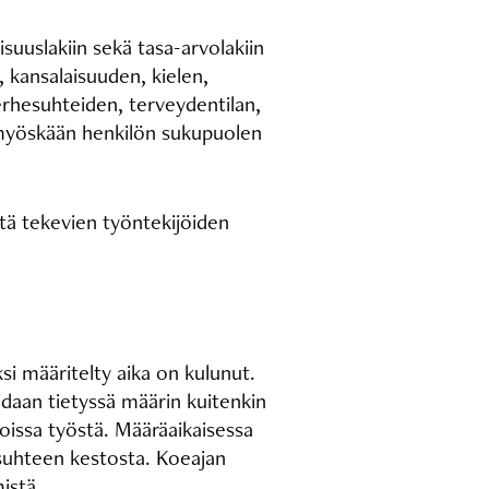
uslakiin sekä tasa-arvolakiin
, kansalaisuuden, kielen,
rhesuhteiden, terveydentilan,
 myöskään henkilön sukupuolen
ötä tekevien työntekijöiden
si määritelty aika on kulunut.
daan tietyssä määrin kuitenkin
oissa työstä. Määräaikaisessa
suhteen kestosta. Koeajan
istä.