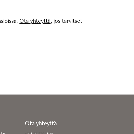
sioissa.
Ota yhteyttä
, jos tarvitset
.
Ota yhteyttä
rku
+358 20 735 1800