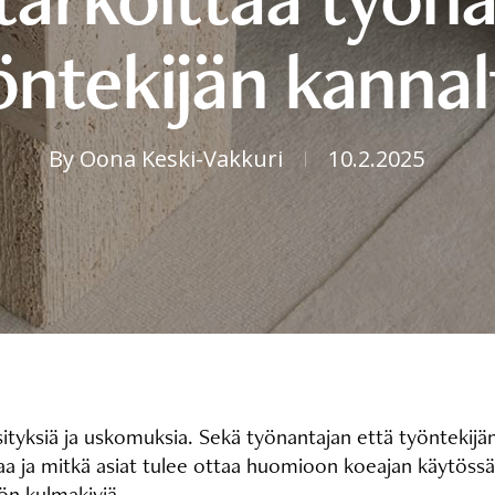
öntekijän kannal
By
Oona Keski-Vakkuri
10.2.2025
äsityksiä ja uskomuksia. Sekä työnantajan että työntekijän
a ja mitkä asiat tulee ottaa huomioon koeajan käytössä 
tön kulmakiviä.