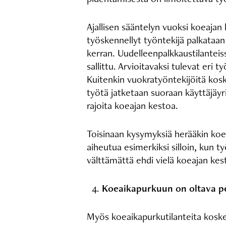
Ajallisen sääntelyn vuoksi koeajan
työskennellyt työntekijä palkataan
kerran. Uudelleenpalkkaustilanteiss
sallittu. Arvioitavaksi tulevat er
Kuitenkin vuokratyöntekijöitä kos
työtä jatketaan suoraan käyttäjäyr
rajoita koeajan kestoa.
Toisinaan kysymyksiä herääkin koeaj
aiheutua esimerkiksi silloin, kun t
välttämättä ehdi vielä koeajan kes
Koeaikapurkuun on oltava per
Myös koeaikapurkutilanteita koskee