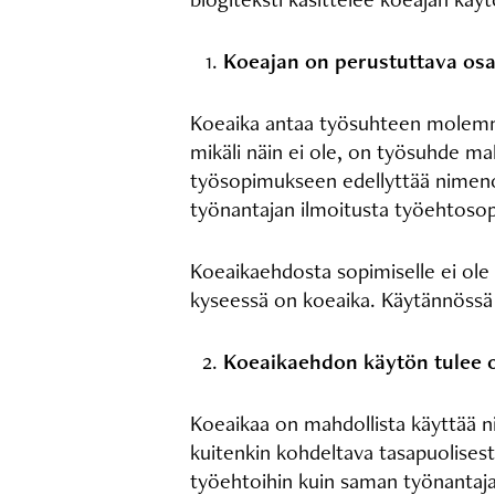
Koeajan on perustuttava os
Koeaika antaa työsuhteen molemmil
mikäli näin ei ole, on työsuhde ma
työsopimukseen edellyttää nimenom
työnantajan ilmoitusta työehtoso
Koeaikaehdosta sopimiselle ei ole
kyseessä on koeaika. Käytännössä
Koeaikaehdon käytön tulee o
Koeaikaa on mahdollista käyttää ni
kuitenkin kohdeltava tasapuolisest
työehtoihin kuin saman työnantaja