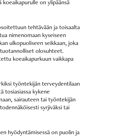
tä koeaikapurulle on ylipäänsä
soitettuun tehtävään ja toisaalta
rustua nimenomaan kyseiseen
ikan ulkopuoliseen seikkaan, joka
 tuotannolliset olosuhteet.
utettu koeaikapurkuun vaikkapa
kiksi työntekijän terveydentilaan
stä tosiasiassa kykene
aan, sairauteen tai työntekijän
odennäköisesti syrjiväksi tai
en hyödyntämisessä on puolin ja