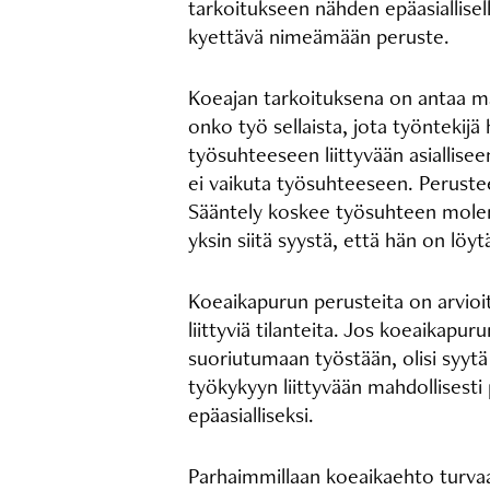
tarkoitukseen nähden epäasiallisell
kyettävä nimeämään peruste.
Koeajan tarkoituksena on antaa mah
onko työ sellaista, jota työnteki
työsuhteeseen liittyvään asiallise
ei vaikuta työsuhteeseen. Perustee
Sääntely koskee työsuhteen molemp
yksin siitä syystä, että hän on löy
Koeaikapurun perusteita on arvioit
liittyviä tilanteita. Jos koeaikapur
suoriutumaan työstään, olisi syytä
työkykyyn liittyvään mahdollisesti
epäasialliseksi.
Parhaimmillaan koeaikaehto turva