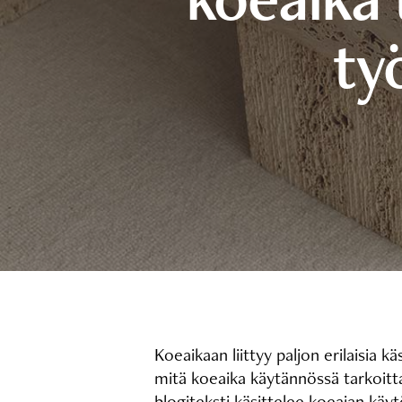
ty
Koeaikaan liittyy paljon erilaisia k
mitä koeaika käytännössä tarkoitta
blogiteksti käsittelee koeajan käy