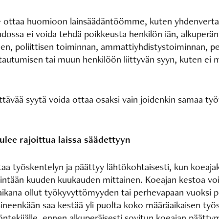
 ottaa huomioon lainsäädäntöömme, kuten yhdenvertaisu
ehdossa ei voida tehdä poikkeusta henkilön iän, alkuperän
n, poliittisen toiminnan, ammattiyhdistystoiminnan, pe
autumisen tai muun henkilöön liittyvän syyn, kuten ei
ttävää syytä voida ottaa osaksi vain joidenkin samaa ty
lee rajoittua laissa säädettyyn
taa työskentelyn ja päättyy lähtökohtaisesti, kun koeajak
enintään kuuden kuukauden mittainen. Koeajan kestoa voi
eaikana ollut työkyvyttömyyden tai perhevapaan vuoksi p
ineenkään saa kestää yli puolta koko määräaikaisen työ
ntekijälle ennen alkuperäisesti sovitun koeajan päättym