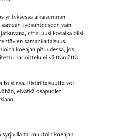
jos yrityksessä aikaisemmin
tyä samaan työsuhteeseen vain
jatkuvana, ettei uusi koeaika olisi
ötehtävien samankaltaisuus.
mioida koeajan pituudessa, jos
tettu harjoittelu ei välttämättä
oisiinsa. Ristiriitaisuutta voi
 vähän, eivätkä osapuolet
siaan.
syrjivillä tai muutoin koeajan