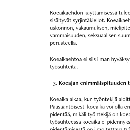
Koeaikaehdon käyttämisessä tulee
sisältyvät syrjintäkiellot. Koeaika
uskonnon, vakaumuksen, mielipitee
vammaisuuden, seksuaalisen suunt
perusteella.
Koeaikaehtoa ei siis ilman hyväksy
työsuhteita.
Koeajan enimmäispituuden tu
Koeaika alkaa, kun työntekijä aloit
Pääsääntöisesti koeaika voi olla 
pidentää, mikäli työntekijä on ko
työsuhteessa koeaika ei pidennyks
pidentämisestä on ilmoitettava työ