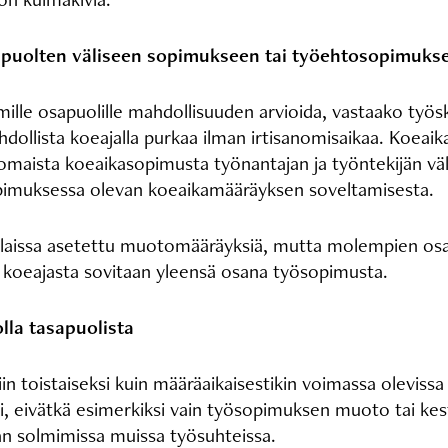
apuolten väliseen sopimukseen tai työehtosopimuk
le osapuolille mahdollisuuden arvioida, vastaako työs
hdollista koeajalla purkaa ilman irtisanomisaikaa. Koeai
aista koeaikasopimusta työnantajan ja työntekijän välil
pimuksessa olevan koeaikamääräyksen soveltamisesta.
 laissa asetettu muotomääräyksiä, mutta molempien osap
 koeajasta sovitaan yleensä osana työsopimusta.
lla tasapuolista
in toistaiseksi kuin määräaikaisestikin voimassa olevissa
i, eivätkä esimerkiksi vain työsopimuksen muoto tai kes
n solmimissa muissa työsuhteissa.