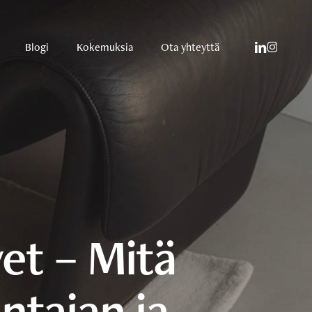
linkedin
instagram
Blogi
Kokemuksia
Ota yhteyttä
et – Mitä
ntajan ja