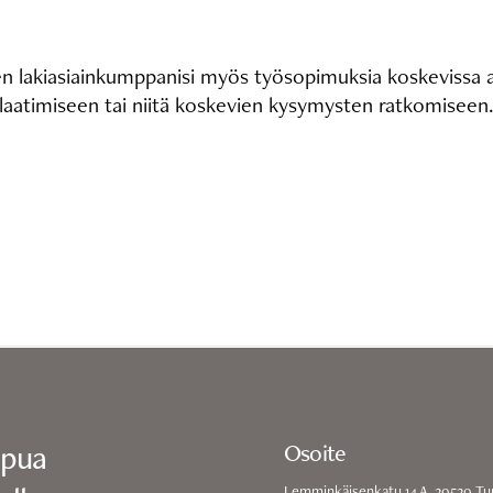
n lakiasiainkumppanisi myös työsopimuksia koskevissa a
laatimiseen tai niitä koskevien kysymysten ratkomiseen
apua
Osoite
Lemminkäisenkatu 14 A, 20520 Tu