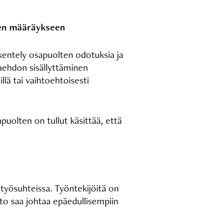
sen määräykseen
kentely osapuolten odotuksia ja
kaehdon sisällyttäminen
lä tai vaihtoehtoisesti
uolten on tullut käsittää, että
 työsuhteissa. Työntekijöitä on
to saa johtaa epäedullisempiin